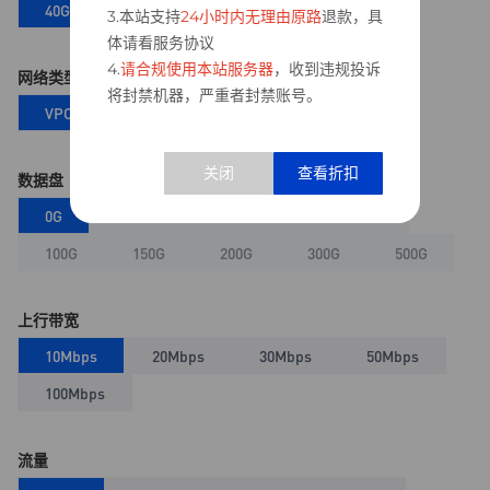
40G
60G
80G
100G
3.本站支持
24小时内无理由原路
退款，具
体请看服务协议
4.
请合规使用本站服务器
，收到违规投诉
网络类型
将封禁机器，严重者封禁账号。
VPC网络
经典网络
数据盘
0G
20G
40G
60G
80G
100G
150G
200G
300G
500G
上行带宽
10Mbps
20Mbps
30Mbps
50Mbps
100Mbps
流量