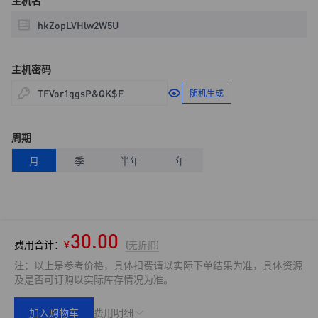
主机名
主机密码
随机生成
周期
月
季
半年
年
30.00
费用合计：
¥
(无折扣)
注：以上是参考价格，具体扣费请以实际下单结果为准，具体资源
及是否可订购以实际库存情况为准。
加入购物车
费用明细