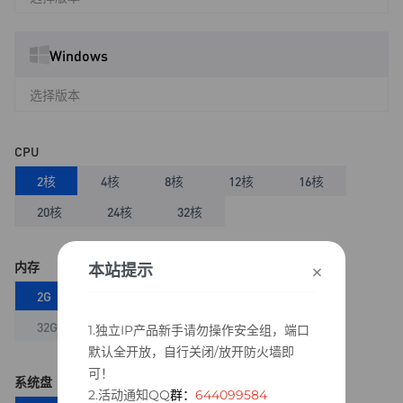
Windows
选择版本
CPU
2核
4核
8核
12核
16核
20核
24核
32核
×
内存
本站提示
2G
4G
8G
16G
24G
32G
48G
64G
1.独立IP产品新手请勿操作安全组，端口
默认全开放，自行关闭/放开防火墙即
可！
系统盘
2.活动通知QQ
群：
644099584