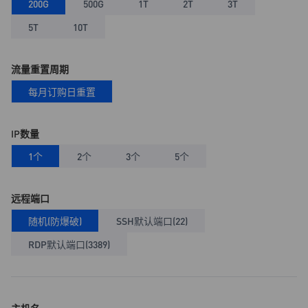
200G
500G
1T
2T
3T
5T
10T
流量重置周期
每月订购日重置
IP数量
1个
2个
3个
5个
远程端口
随机(防爆破)
SSH默认端口(22)
RDP默认端口(3389)