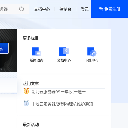
文档中心
控制台
登录
免费注册
全部产品
新闻资讯
帮助文档
更多栏目
热销推荐
索
特价区
新闻动态
文档中心
下载中心
浙江·宁波 | 电信
热门文章
中国·香港|CN2
湖北云服务器99一年|买一送一
日本·东京|BGP
十堰云服务器/定制物理机维护通知
游戏|高频系列
高性能|计算密集型
最新活动