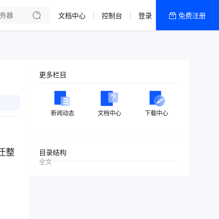
文档中心
控制台
登录
免费注册
全部产品
新闻资讯
帮助文档
更多栏目
热销推荐
特价区
新闻动态
文档中心
下载中心
浙江·宁波 | 电信
中国·香港|CN2
迁整
目录结构
全文
日本·东京|BGP
游戏|高频系列
高性能|计算密集型