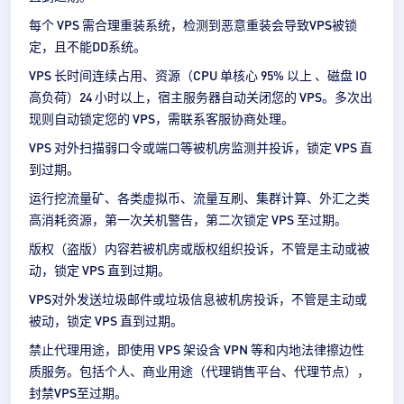
每个 VPS 需合理重装系统，检测到恶意重装会导致VPS被锁
定，且不能DD系统。
VPS 长时间连续占用、资源（CPU 单核心 95% 以上 、磁盘 IO
高负荷）24 小时以上，宿主服务器自动关闭您的 VPS。多次出
现则自动锁定您的 VPS，需联系客服协商处理。
VPS 对外扫描弱口令或端口等被机房监测并投诉，锁定 VPS 直
到过期。
运行挖流量矿、各类虚拟币、流量互刷、集群计算、外汇之类
高消耗资源，第一次关机警告，第二次锁定 VPS 至过期。
版权（盗版）内容若被机房或版权组织投诉，不管是主动或被
动，锁定 VPS 直到过期。
VPS对外发送垃圾邮件或垃圾信息被机房投诉，不管是主动或
被动，锁定 VPS 直到过期。
禁止代理用途，即使用 VPS 架设含 VPN 等和内地法律擦边性
质服务。包括个人、商业用途（代理销售平台、代理节点），
封禁VPS至过期。