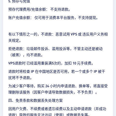
5. 预存与充值
预存代理费用/充值余额： 不支持退款。
账户充值余额： 仅可用于消费本平台服务，不支持提现。
有以下情形之一的，不退款：恶意试用 VPS 或 违反用户义务相
关规定。
拒绝退款：垃圾邮件投诉、滥用投诉等，不管主动还是被动
（被黑），均不退款。
VPS退款时 已经滥用重装满5次的，加扣 10 元手续费。
退款时将检查 IP 在中国地区是否可用，若一个或多个 IP 被干
扰将不予退款。
为减少客户等待，购买 24 小时内申请退款、换单等，将直接受
理删除该服务（因客户申请导致数据损失，不予负责）。
四、免责条款和数据丢失处理方案
因用户欠费、不续费或者遗忘续费以及主动申请退款（并成功
退款）导致的服务无法访问（使用）或数据丢失等。