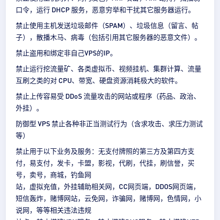
口令，运行 DHCP 服务，恶意穷举和干扰其它服务器运行。
禁止使用主机发送垃圾邮件（SPAM）、垃圾信息（留言、帖
子），散播木马、病毒（包括引用其它服务器的恶意文件）。
禁止盗用和绑定非自己VPS的IP。
禁止运行挖流量矿、各类虚拟币、视频挂机、集群计算、流量
互刷之类的对 CPU、带宽、硬盘资源消耗极大的软件。
禁止上传容易受 DDoS 流量攻击的网站或程序（药品、政治、
外挂）。
防御型 VPS 禁止各种非正当测试行为（含求攻击、求压力测试
等）
禁止用于以下业务及服务：无支付牌照的第三方及第四方支
付，易支付，发卡，卡盟，影视，代刷，代挂，刷信誉，买
号，卖号，商城，钓鱼网
站，虚拟充值，外挂辅助相关网，CC网页端，DDOS网页端，
短信轰炸，赌博网站，云免网，诈骗网，赌博网，色情网，小
说网，等等相关违法违规